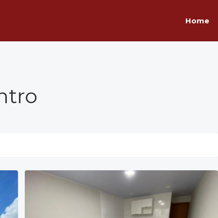
Home
ntro